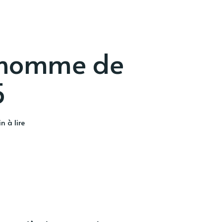
 l'homme de
5
n à lire