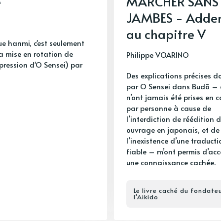
é
MARCHER SANS 
JAMBES - Adde
au chapitre V
ue hanmi, c'est seulement
la mise en rotation de
Philippe VOARINO
pression d'O Sensei) par
Des explications précises 
par O Sensei dans Budō – 
n’ont jamais été prises en 
par personne à cause de
l’interdiction de réédition d
ouvrage en japonais, et de
l’inexistence d’une traducti
fiable – m’ont permis d’ac
une connaissance cachée.
Le livre caché du fondate
l'Aikido