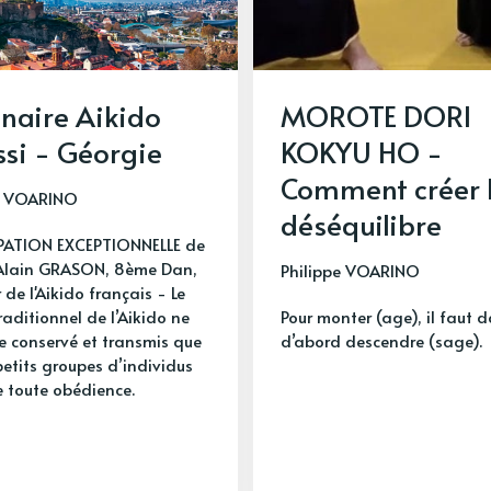
naire Aikido
MOROTE DORI
issi - Géorgie
KOKYU HO -
Comment créer 
e VOARINO
déséquilibre
PATION EXCEPTIONNELLE de
Alain GRASON, 8ème Dan,
Philippe VOARINO
 de l'Aikido français - Le
raditionnel de l’Aikido ne
Pour monter (age), il faut 
re conservé et transmis que
d’abord descendre (sage).
petits groupes d’individus
e toute obédience.