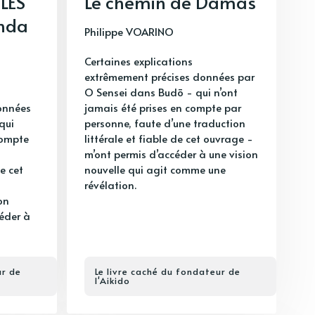
LES
Le chemin de Damas
nda
Philippe VOARINO
Certaines explications
extrêmement précises données par
O Sensei dans Budō - qui n’ont
données
jamais été prises en compte par
qui
personne, faute d’une traduction
compte
littérale et fiable de cet ouvrage -
m’ont permis d’accéder à une vision
e cet
nouvelle qui agit comme une
révélation.
on
céder à
ur de
Le livre caché du fondateur de
l'Aikido