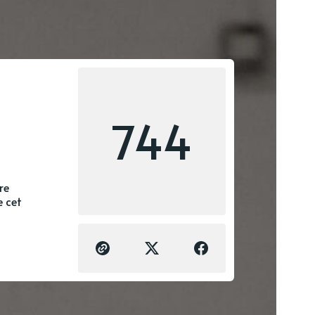
744
re
e cet