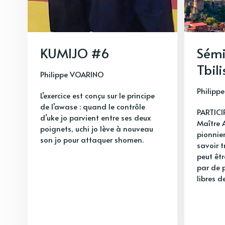
KUMIJO #6
Sémi
Tbil
Philippe VOARINO
Philipp
L’exercice est conçu sur le principe
de l’awase : quand le contrôle
PARTICI
d’uke jo parvient entre ses deux
Maître 
poignets, uchi jo lève à nouveau
pionnier
son jo pour attaquer shomen.
savoir t
peut êt
par de 
libres d