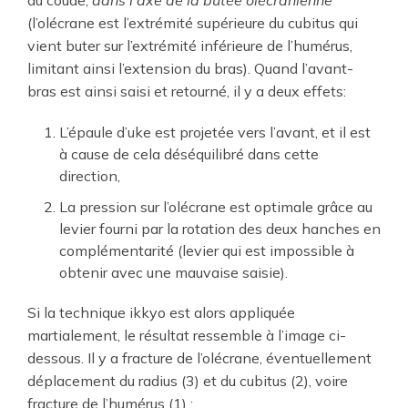
du coude,
dans l’axe de la butée olécranienne
(l’olécrane est l’extrémité supérieure du cubitus qui
vient buter sur l’extrémité inférieure de l’humérus,
limitant ainsi l’extension du bras). Quand l’avant-
bras est ainsi saisi et retourné, il y a deux effets:
L’épaule d’uke est projetée vers l’avant, et il est
à cause de cela déséquilibré dans cette
direction,
La pression sur l’olécrane est optimale grâce au
levier fourni par la rotation des deux hanches en
complémentarité (levier qui est impossible à
obtenir avec une mauvaise saisie).
Si la technique ikkyo est alors appliquée
martialement, le résultat ressemble à l’image ci-
dessous. Il y a fracture de l’olécrane, éventuellement
déplacement du radius (3) et du cubitus (2), voire
fracture de l’humérus (1) :