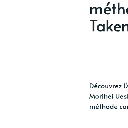
métho
Takem
Découvrez l'
Morihei Ues
méthode con