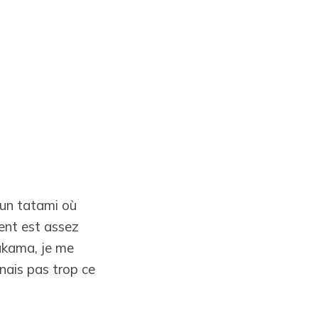
r un tatami où
ment est assez
Hakama, je me
enais pas trop ce