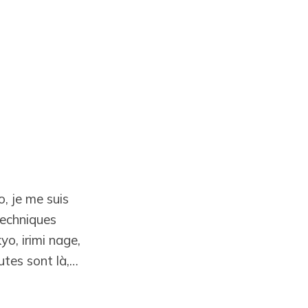
do, je me suis
techniques
o, irimi nage,
utes sont là,…