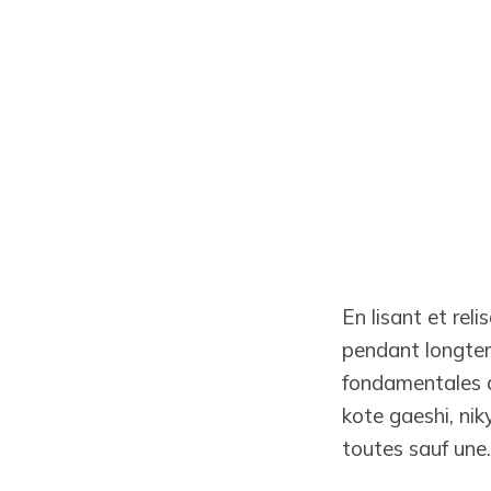
En lisant et reli
pendant longtemp
fondamentales de
kote gaeshi, nik
toutes sauf une.