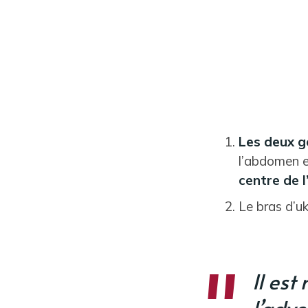
Les deux g
l’abdomen e
centre de l
Le bras d’u
Il est
l’adve