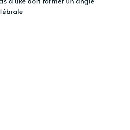
ras d’uke doit former un angle
tébrale