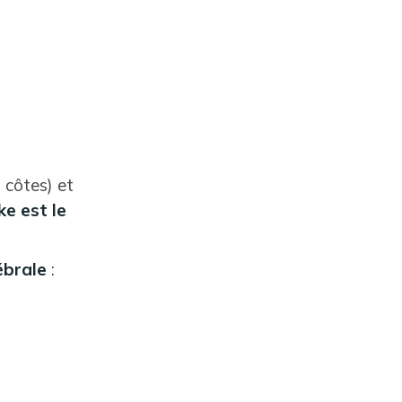
 côtes) et
ke est le
ébrale
: