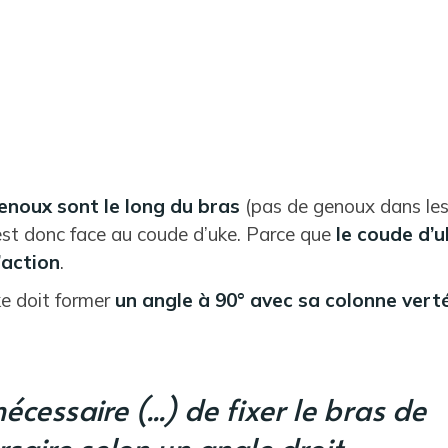
enoux sont le long du bras
(pas de genoux dans les
st donc face au coude d’uke. Parce que
le coude d’u
’action
.
ke doit former
un angle à 90° avec sa colonne vert
 nécessaire (...) de fixer le bras de
rsaire selon un angle droit.