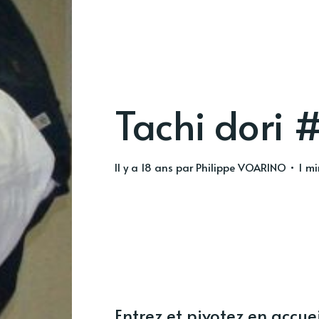
Tachi dori 
il y a 18 ans
par
Philippe VOARINO
• 1 min
Entrez et pivotez en accue