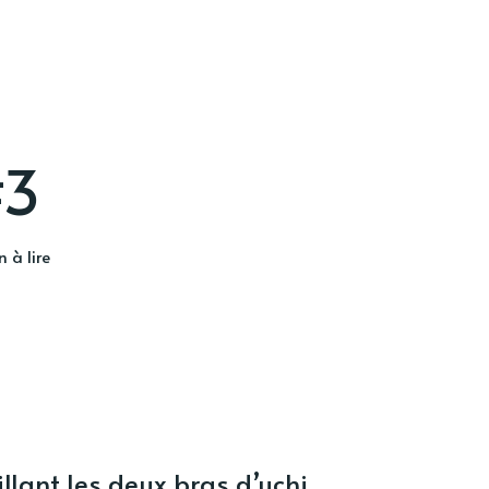
#3
 à lire
illant les deux bras d’uchi