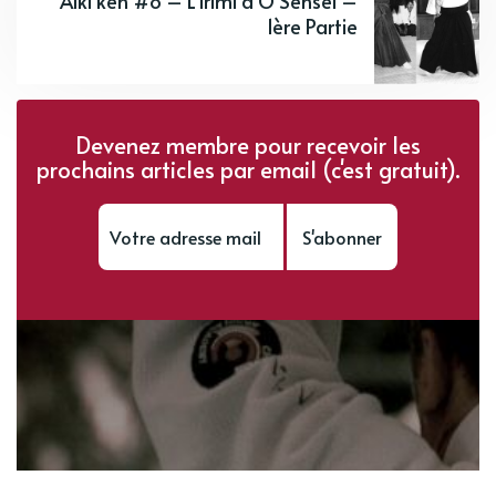
Aiki ken #8 – L’irimi d’O Sensei –
1ère Partie
Devenez membre pour recevoir les
prochains articles par email (c'est gratuit).
S'abonner