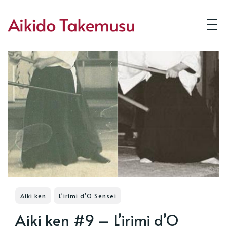
Aiki ken
L'irimi d'O Sensei
Aiki ken #9 – L’irimi d’O