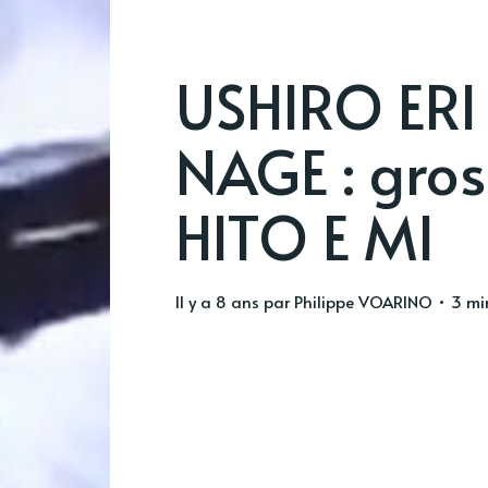
USHIRO ERI
NAGE : gros
HITO E MI
il y a 8 ans
par
Philippe VOARINO
• 3 min