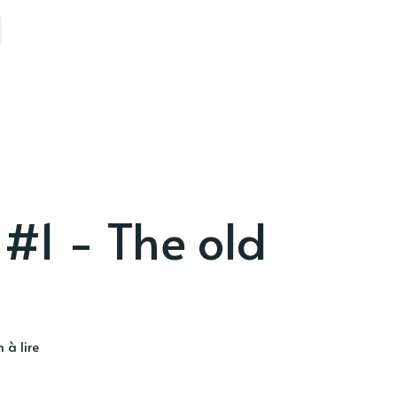
#1 - The old
 à lire