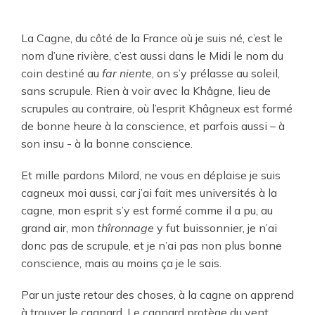
La Cagne, du côté de la France où je suis né, c’est le
nom d’une rivière, c’est aussi dans le Midi le nom du
coin destiné au
far niente
, on s’y prélasse au soleil,
sans scrupule. Rien à voir avec la Khâgne, lieu de
scrupules au contraire, où l’esprit Khâgneux est formé
de bonne heure à la conscience, et parfois aussi – à
son insu - à la bonne conscience.
Et mille pardons Milord, ne vous en déplaise je suis
cagneux moi aussi, car j’ai fait mes universités à la
cagne, mon esprit s’y est formé comme il a pu, au
grand air, mon
thîronnage
y fut buissonnier, je n’ai
donc pas de scrupule, et je n’ai pas non plus bonne
conscience, mais au moins ça je le sais.
Par un juste retour des choses, à la cagne on apprend
à trouver le cagnard. Le cagnard protège du vent