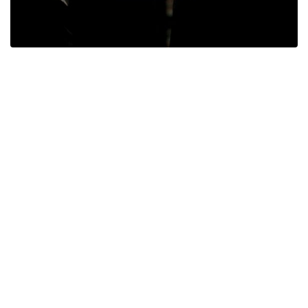
Découvrez l’Aikido Takemusu, l'art martial
traditionnel d'O Sensei Morihei Ueshiba, d'abord