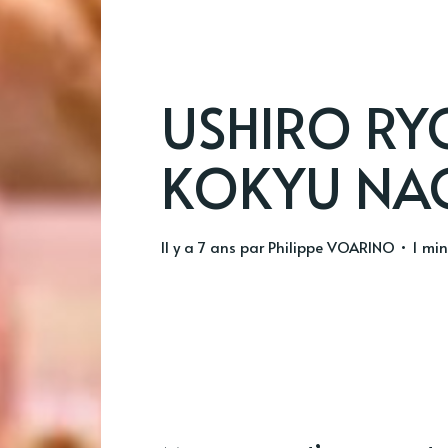
USHIRO RY
KOKYU NA
il y a 7 ans
par
Philippe VOARINO
• 1 min 