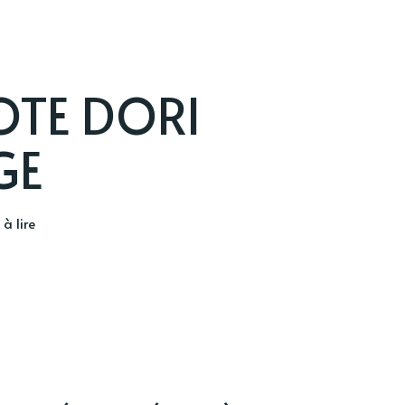
OTE DORI
GE
à lire