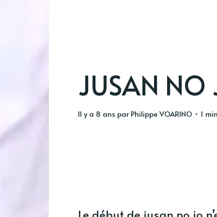
JUSAN NO J
il y a 8 ans
par
Philippe VOARINO
• 1 min
Le début de jusan no jo n’