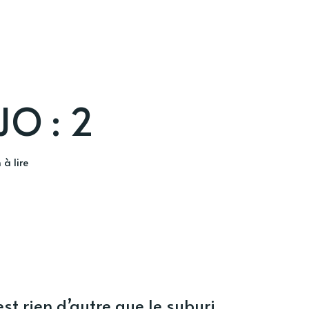
O : 2
 à lire
est rien d’autre que le suburi