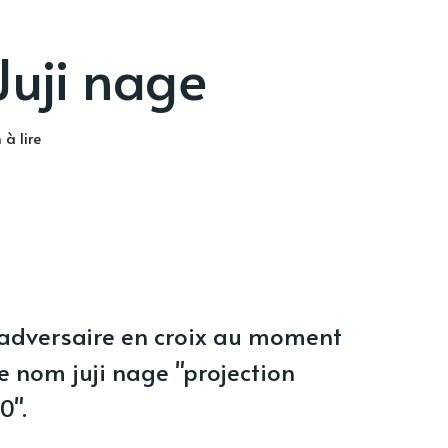
uji nage
 à lire
’adversaire en croix au moment
e nom juji nage "projection
0".