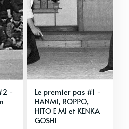
#2 -
Le premier pas #1 -
on
HANMI, ROPPO,
HITO E MI et KENKA
GOSHI
u