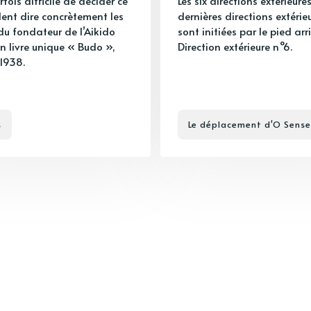
arfois difficile de décider ce
Les six directions extérieures
lent dire concrètement les
dernières directions extérie
du fondateur de l’Aikido
sont initiées par le pied arri
n livre unique « Budo »,
Direction extérieure n°6.
 1938.
s
Le déplacement d'O Sense