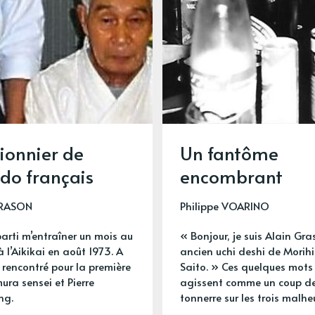
ionnier de
Un fantôme
ido français
encombrant
GRASON
Philippe VOARINO
parti m’entraîner un mois au
« Bonjour, je suis Alain Gra
 l’Aikikai en août 1973. A
ancien uchi deshi de Morihi
ai rencontré pour la première
Saito. » Ces quelques mots
ura sensei et Pierre
agissent comme un coup d
ng.
tonnerre sur les trois malhe