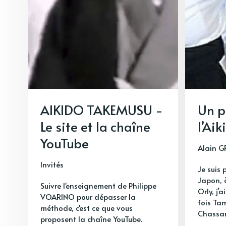
AIKIDO TAKEMUSU -
Un p
Le site et la chaîne
l’Aik
YouTube
Alain 
Invités
Je suis 
Japon, à
Suivre l'enseignement de Philippe
Orly, j’
VOARINO pour dépasser la
fois Tam
méthode, c'est ce que vous
Chassa
proposent la chaîne YouTube.